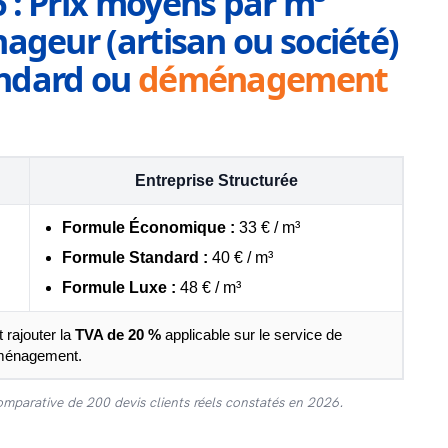
 : Prix moyens par m³
ageur (artisan ou société)
tandard ou
déménagement
Entreprise Structurée
Formule Économique :
33 € / m³
Formule Standard :
40 € / m³
Formule Luxe :
48 € / m³
 rajouter la
TVA de 20 %
applicable sur le service de
ménagement.
omparative de 200 devis clients réels constatés en 2026.