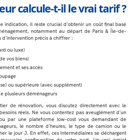
alcule-t-il le vrai tarif ?
 indication, il reste crucial d'obtenir un coût final basé
éménagement, notamment au départ de Paris & Île-de-
 d'intervention précis à chiffrer :
rd ou luxe)
 de vos biens)
ogement et ses accès
roupage
luse) ou supérieure (avec supplément)
 de plusieurs déménageurs
r de rénovation, vous discutez directement avec le
 besoins réels. Ne vous contentez pas aveuglément d'un
e ou par une plateforme low-cost vous demandant de
geurs, le nombre d'heures, le type de camion ou le
er le jour J. En effet, ces intermédiaires se déchargent
 mauvaise configuration de votre part. Un vrai projet