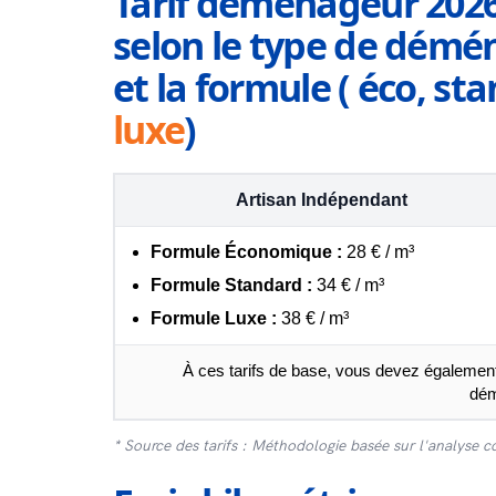
Tarif déménageur 2026
selon le type de démén
et la formule ( éco, s
luxe
)
Artisan Indépendant
Formule Économique :
28 € / m³
Formule Standard :
34 € / m³
Formule Luxe :
38 € / m³
À ces tarifs de base, vous devez également
dé
* Source des tarifs : Méthodologie basée sur l'analyse c