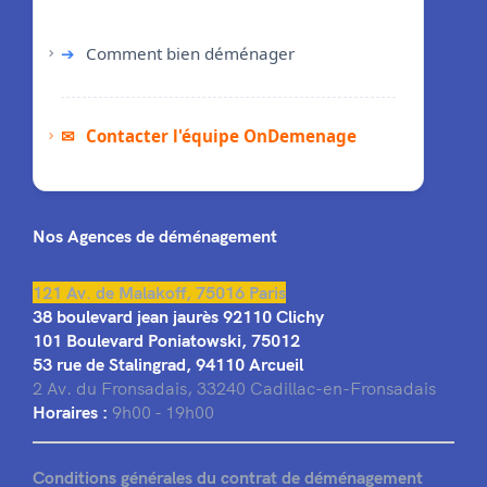
➔
Comment bien déménager
✉
Contacter l'équipe OnDemenage
Nos Agences de déménagement
121 Av. de Malakoff, 75016 Paris
38 boulevard jean jaurès 92110 Clichy
101 Boulevard Poniatowski, 75012
53 rue de Stalingrad, 94110 Arcueil
2 Av. du Fronsadais, 33240 Cadillac-en-Fronsadais
Horaires :
9h00 - 19h00
Conditions générales du contrat de déménagement