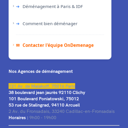
➔
Déménagement à Paris & IDF
➔
Comment bien déménager
✉
Contacter l'équipe OnDemenage
Nos Agences de déménagement
121 Av. de Malakoff, 75016 Paris
38 boulevard jean jaurès 92110 Clichy
101 Boulevard Poniatowski, 75012
53 rue de Stalingrad, 94110 Arcueil
2 Av. du Fronsadais, 33240 Cadillac-en-Fronsadais
Horaires :
9h00 - 19h00