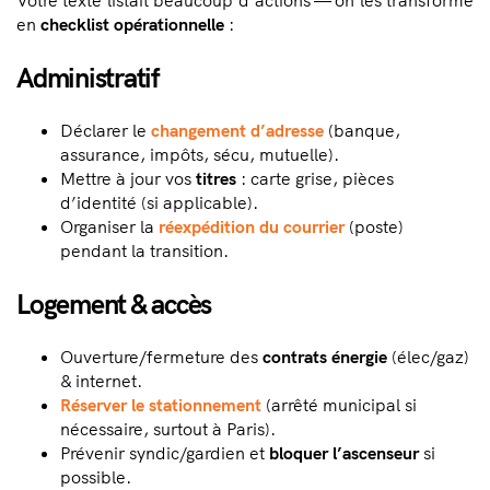
Votre texte listait beaucoup d’actions — on les transforme
en
checklist opérationnelle
:
Administratif
Déclarer le
changement d’adresse
(banque,
assurance, impôts, sécu, mutuelle).
Mettre à jour vos
titres
: carte grise, pièces
d’identité (si applicable).
Organiser la
réexpédition du courrier
(poste)
pendant la transition.
Logement & accès
Ouverture/fermeture des
contrats énergie
(élec/gaz)
& internet.
Réserver le
stationnement
(arrêté municipal si
nécessaire, surtout à Paris).
Prévenir syndic/gardien et
bloquer l’ascenseur
si
possible.