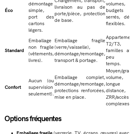
Chargement, transport,
démontage
volumes,
livraison au pas de
Éco
simple,
budgets
porte/pièce, protection
port des
serrés, déla
de base.
cartons
flexibles.
légers.
Appartemen
Emballage
Emballage fragile
T2/T3,
non fragile
(verre/vaisselle),
Standard
familles av
(vêtements,
démontage/remontage,
peu d
livres).
transport & portage.
temps.
Moyen/gran
Emballage complet,
volume,
Aucun (ou
démontage/remontage,
longue
Confort
supervision
protections renforcées,
distance,
seulement).
mise en place.
ZRR/accès
complexes.
Options fréquentes
Emballage fragile
(verrerie, TV, écrans, œuvres) avec