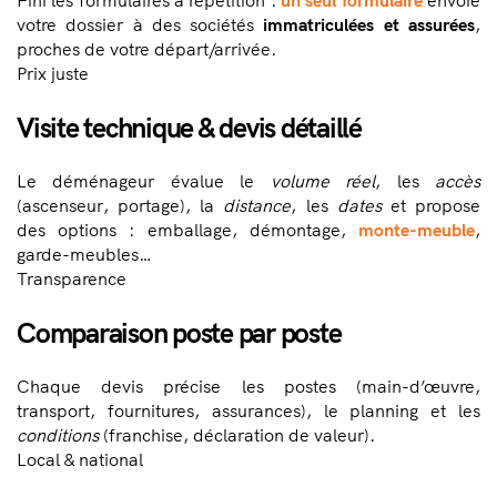
Fini les formulaires à répétition :
un seul formulaire
envoie
votre dossier à des sociétés
immatriculées et assurées
,
proches de votre départ/arrivée.
Prix juste
Visite technique & devis détaillé
Le déménageur évalue le
volume réel
, les
accès
(ascenseur, portage), la
distance
, les
dates
et propose
des options : emballage, démontage,
monte-meuble
,
garde-meubles…
Transparence
Comparaison poste par poste
Chaque devis précise les postes (main-d’œuvre,
transport, fournitures, assurances), le planning et les
conditions
(franchise, déclaration de valeur).
Local & national