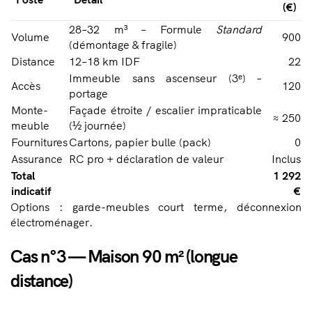
(€)
28–32 m³ – Formule
Standard
Volume
900
(démontage & fragile)
Distance
12–18 km IDF
22
Immeuble sans ascenseur (3ᵉ) –
Accès
120
portage
Monte-
Façade étroite / escalier impraticable
≈ 250
meuble
(½ journée)
Fournitures
Cartons, papier bulle (pack)
0
Assurance
RC pro + déclaration de valeur
Inclus
Total
1 292
indicatif
€
Options : garde-meubles court terme, déconnexion
électroménager.
Cas n°3 — Maison 90 m² (longue
distance)