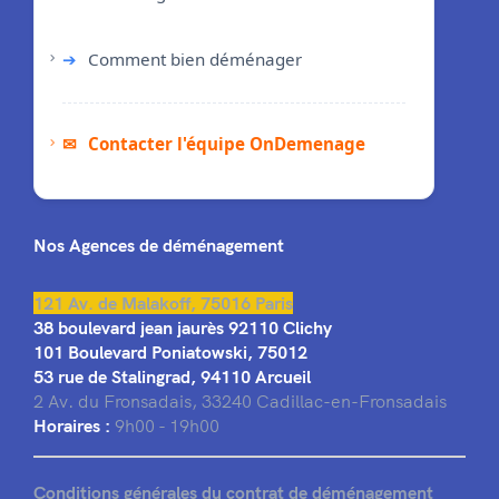
➔
Comment bien déménager
✉
Contacter l'équipe OnDemenage
Nos Agences de déménagement
121 Av. de Malakoff, 75016 Paris
38 boulevard jean jaurès 92110 Clichy
101 Boulevard Poniatowski, 75012
53 rue de Stalingrad, 94110 Arcueil
2 Av. du Fronsadais, 33240 Cadillac-en-Fronsadais
Horaires :
9h00 - 19h00
Conditions générales du contrat de déménagement