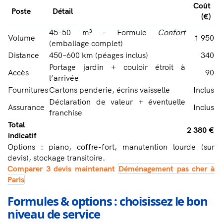
Coût
Poste
Détail
(€)
45–50 m³ – Formule
Confort
Volume
1 950
(emballage complet)
Distance
450–600 km (péages inclus)
340
Portage jardin + couloir étroit à
Accès
90
l’arrivée
Fournitures
Cartons penderie, écrins vaisselle
Inclus
Déclaration de valeur + éventuelle
Assurance
Inclus
franchise
Total
2 380 €
indicatif
Options : piano, coffre-fort, manutention lourde (sur
devis), stockage transitoire.
Comparer 3 devis maintenant
Déménagement pas cher à
Paris
Formules & options : choisissez le bon
niveau de service