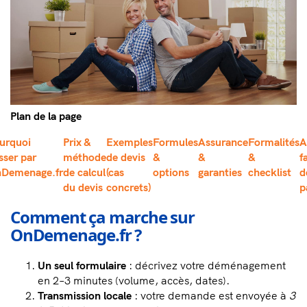
Plan de la page
urquoi
Prix &
Exemples
Formules
Assurance
Formalités
A
sser par
méthode
de devis
&
&
&
f
Demenage.fr
de calcul
(cas
options
garanties
checklist
d
du devis
concrets)
p
Comment ça marche sur
OnDemenage.fr ?
Un seul formulaire
: décrivez votre déménagement
en 2–3 minutes (volume, accès, dates).
Transmission locale
: votre demande est envoyée à
3