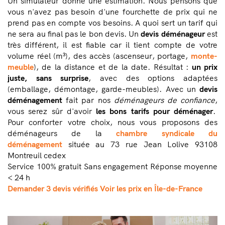
Un simulateur donne une estimation. Nous pensons que
vous n'avez pas besoin d'une fourchette de prix qui ne
prend pas en compte vos besoins. A quoi sert un tarif qui
ne sera au final pas le bon devis. Un
devis déménageur
est
très différent, il est fiable car il tient compte de votre
volume réel (m³), des accès (ascenseur, portage,
monte-
meuble
), de la distance et de la date. Résultat :
un prix
juste, sans surprise
, avec des options adaptées
(emballage, démontage, garde-meubles). Avec un
devis
déménagement
fait par nos
déménageurs de confiance
,
vous serez sûr d'avoir
les bons tarifs pour déménager
.
Pour conforter votre choix, nous vous proposons des
déménageurs de la
chambre syndicale du
déménagement
située au 73 rue Jean Lolive 93108
Montreuil cedex
Service 100% gratuit
Sans engagement
Réponse moyenne
< 24 h
Demander 3 devis vérifiés
Voir les prix en Île-de-France