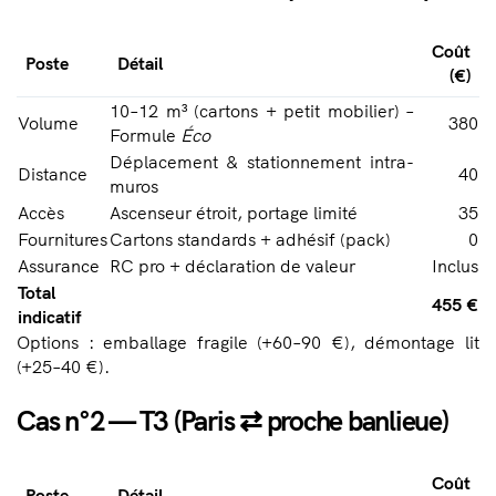
Coût
Poste
Détail
(€)
10–12 m³ (cartons + petit mobilier) –
Volume
380
Formule
Éco
Déplacement & stationnement intra-
Distance
40
muros
Accès
Ascenseur étroit, portage limité
35
Fournitures
Cartons standards + adhésif (pack)
0
Assurance
RC pro + déclaration de valeur
Inclus
Total
455 €
indicatif
Options : emballage fragile (+60–90 €), démontage lit
(+25–40 €).
Cas n°2 — T3 (Paris ⇄ proche banlieue)
Coût
Poste
Détail