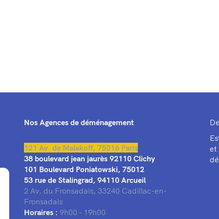
Nos Agences de déménagement
De
Es
121 Av. de Malakoff, 75016 Paris
et
38 boulevard jean jaurès 92110 Clichy
dé
101 Boulevard Poniatowski, 75012
53 rue de Stalingrad, 94110 Arcueil
2 Av. du Fronsadais, 33240 Cadillac-en-
Fronsadais
Horaires :
9h00 - 19h00