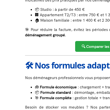
indicatives des prix pratiqués par nos déménage
📦 Studio : à partir de 450 €
🏢 Appartement T2/T3 : entre 750 € et 1 
🏠 Maison familiale : entre 1 400 € et 2 3
🎯 Pour réduire la facture, évitez les périodes
déménagement groupé
.
🔍 Comparer les
🛠️ Nos formules adap
Nos déménageurs professionnels vous proposent 
🧰
Formule économique
: chargement + tr
📦
Formule standard
: démontage, emballa
🎯
Formule complète
: gestion totale + tran
Besoin de stocker vos meubles ? Nos parte