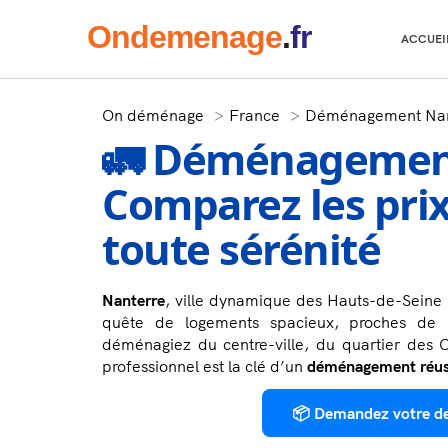
Onde
menage
.
fr
ACCUEI
On déménage
France
Déménagement Nan
🚛 Déménagement
Comparez les pri
toute sérénité
Nanterre
, ville dynamique des Hauts-de-Seine
quête de logements spacieux, proches de 
déménagiez du centre-ville, du quartier des
professionnel est la clé d’un
déménagement réuss
📦 Demandez votre d