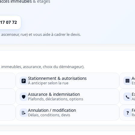
accès immeubles
& étages
 17 07 72
 ascenseur, rue) et vous aide à cadrer le devis.
nt, immeubles, assurance, choix du déménageur).
Stationnement & autorisations
A
🅿️
🏢
À anticiper selon la rue
E
Assurance & indemnisation
E
🛡️
📞
Plafonds, déclarations, options
A
Annulation / modification
F
📝
❓
Délais, conditions, devis
R