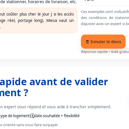
 de stationner, horaires de livraison, etc.
Ces exemples sont indicatif
ut coûter plus cher le jour J si les accès
des conditions de stationn
tage réel, portage long). Mieux vaut un
d’ajuster avec un expert si b
.
🧾 Simuler le devis
Réponse rapide • Aide gratuit
rapide avant de valider
ment ?
 un expert vous répond et vous aide à trancher simplement.
🗓️
type de logement)
date souhaitée + flexibilité
us oriente sans vous faire surpayer.