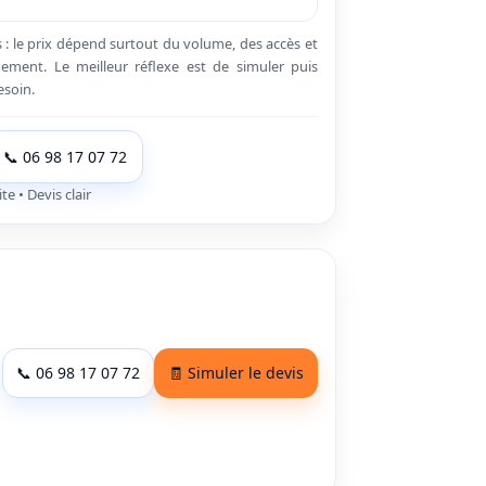
s : le prix dépend surtout du volume, des accès et
ement. Le meilleur réflexe est de simuler puis
esoin.
📞 06 98 17 07 72
e • Devis clair
📞 06 98 17 07 72
🧾 Simuler le devis