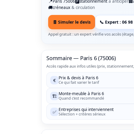
📍
🅿️
🏢
Paris 75006
stationnement
à anticiper
🚚
créneaux
& circulation
🧾 Simuler le devis
📞 Expert : 06 98
Appel gratuit : un expert vérifie vos accès (étage,
Sommaire — Paris 6 (75006)
Accès rapide aux infos utiles (prix, stationneme
Prix & devis à Paris 6
€
Ce qui fait varier le tarif
Monte-meuble à Paris 6
🏗️
Quand c’est recommandé
Entreprises qui interviennent
✅
Sélection + critères sérieux