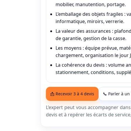
mobilier, manutention, portage.
L’emballage des objets fragiles
: v
informatique, miroirs, verrerie.
La valeur des assurances
: plafon
de garantie, gestion de la casse.
Les moyens
: équipe prévue, matér
chargement, organisation le jour J
La cohérence du devis
: volume an
stationnement, conditions, suppl
📩 Recevoir 3 à 4 devis
📞 Parler à un
L’expert peut vous accompagner dans le
devis et à repérer les écarts de service