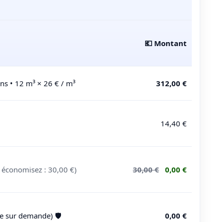
💶 Montant
ons
•
12
m³ ×
26
€ / m³
312,00 €
14,40 €
 économisez : 30,00 €)
30,00 €
0,00 €
e sur demande) 🛡️
0,00 €