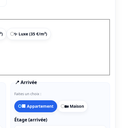
³)
✨ Luxe (35 €/m³)
📍 Arrivée
Faites un choix :
🏢 Appartement
🏡 Maison
Étage (arrivée)