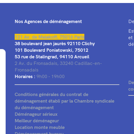
Nos Agences de déménagement
De
Es
121 Av. de Malakoff, 75016 Paris
et
38 boulevard jean jaurès 92110 Clichy
dé
101 Boulevard Poniatowski, 75012
53 rue de Stalingrad, 94110 Arcueil
2 Av. du Fronsadais, 33240 Cadillac-en-
Fronsadais
Horaires :
9h00 - 19h00
De
co
Conditions générales du contrat de
déménagement établi par la Chambre syndicale
du déménagement
Déménageur sérieux
Meilleur déménageur
Location monte meuble
Déménagement bureau