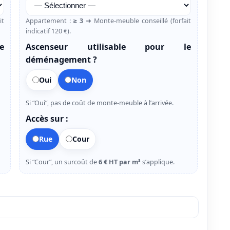
it
Appartement :
≥ 3
➜ Monte-meuble conseillé (forfait
indicatif 120 €).
e
Ascenseur utilisable pour le
déménagement ?
Oui
Non
Si “Oui”, pas de coût de monte-meuble à l’arrivée.
Accès sur :
Rue
Cour
Si “Cour”, un surcoût de
6 € HT par m³
s’applique.