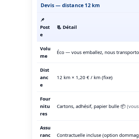
Devis — distance
12
km
📌
Post
📃 Détail
e
Volu
Éco — vous emballez, nous transport
me
Dist
anc
12
km ×
1,20
€ / km (fixe)
e
Four
nitu
Cartons, adhésif, papier bulle 📦
(vous
res
Assu
ranc
Contractuelle incluse (option dommag