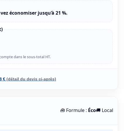
vez économiser
jusqu’à 21 %
.
t)
n compte dans le sous-total HT.
8 €
(détail du devis ci-après)
🧰 Formule :
Éco
🚚 Local