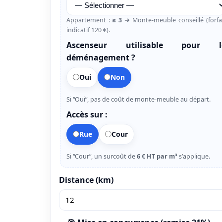
Appartement :
≥ 3
➜ Monte-meuble conseillé (forfa
indicatif 120 €).
Ascenseur utilisable pour l
déménagement ?
Oui
Non
Si “Oui”, pas de coût de monte-meuble au départ.
Accès sur :
Rue
Cour
Si “Cour”, un surcoût de
6 € HT par m³
s’applique.
Distance (km)