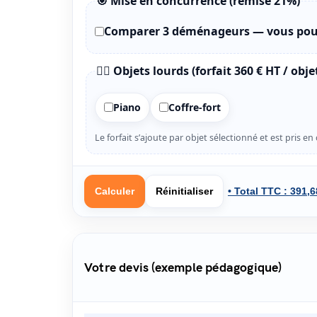
🎯 Mise en concurrence (remise 21%)
Comparer 3 déménageurs
— vous pou
🏋️‍♂️ Objets lourds (forfait 360 € HT / obje
Piano
Coffre-fort
Le forfait s’ajoute par objet sélectionné et est pris e
Calculer
Réinitialiser
• Total TTC :
391,6
Votre devis (exemple pédagogique)