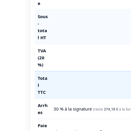
e
Sous
-
tota
l HT
TVA
(20
%)
Tota
l
TTC
Arrh
30 % à la signature
(reste
274,18 €
à la liv
es
Paie