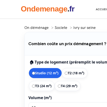
Onde
menage
.
fr
ACCUEI
On déménage
Societe
ivry sur seine
Combien coûte un prix déménagement ? 
🏠 Type de logement (préremplit le volu
Studio (12 m³)
T2 (18 m³)
T3 (24 m³)
T4 (29 m³)
Volume (m³)