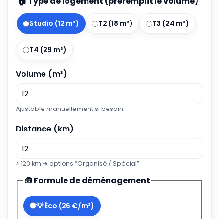
🏠 Type de logement (préremplit le volume)
Studio (12 m³)
T2 (18 m³)
T3 (24 m³)
T4 (29 m³)
Volume (m³)
Ajustable manuellement si besoin.
Distance (km)
> 120 km ➜ options “Organisé / Spécial”.
🧰 Formule de déménagement
💡 Éco (26 €/m³)