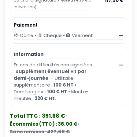
117,50 €
(reste
274,18 €
à
la livraison)
Paiement
💳 Carte • 🧾 Chèque • 🏦 Virement
—
Information
En cas de difficultés non signalées
—
:
supplément éventuel HT par
demi-journée
— Utilitaire
supplémentaire :
100 € HT
•
Déménageur :
100 € HT
• Monte-
meuble :
220 € HT
.
Total TTC :
391,68 €
•
Économies (TTC) :
36,00 €
•
Sans remises :
427,68 €