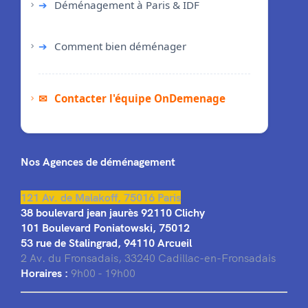
➔
Déménagement à Paris & IDF
➔
Comment bien déménager
✉
Contacter l'équipe OnDemenage
Nos Agences de déménagement
121 Av. de Malakoff, 75016 Paris
38 boulevard jean jaurès 92110 Clichy
101 Boulevard Poniatowski, 75012
53 rue de Stalingrad, 94110 Arcueil
2 Av. du Fronsadais, 33240 Cadillac-en-Fronsadais
Horaires :
9h00 - 19h00