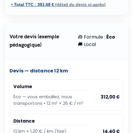
• Total TTC :
391,68 €
(détail du devis ci-après)
Votre devis (exemple
🧰 Formule :
Éco
🚚 Local
pédagogique)
Devis — distance
12
km
Volume
Éco — vous emballez, nous
312,00 €
transportons
•
12
m³ ×
26
€ / m³
Distance
12
km ×
1,20
€ / km (fixe)
14,40 €