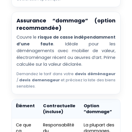
Assurance “dommage” (option
recommandée)
Couvre le
risque de casse indépendamment
d’une faute
. Idéale pour les
déménagements avec mobilier de valeur,
électroménager récent ou œuvres d’art. Prime
calculée sur la valeur déclarée.
Demandez le tarif dans votre
devis déménageur
/
devis demenageur
et précisez la liste des biens
sensibles.
Élément
Contractuelle
Option
(incluse)
“dommage”
Ce que
Responsabilité
La plupart des
ça
du
dommages,