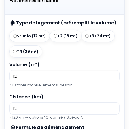
Paramètres de calcul
🏠 Type de logement (préremplit le volume)
Studio (12 m³)
T2 (18 m³)
T3 (24 m³)
T4 (29 m³)
Volume (m³)
Ajustable manuellement si besoin.
Distance (km)
> 120 km ➜ options “Organisé / Spécial”.
🧰 Formule de déménagement