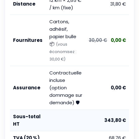
12
km ×
2,65
€
Distance
31,80 €
/ km (fixe)
Cartons,
adhésif,
papier bulle
Fournitures
30,00 €
0,00 €
📦
(vous
économisez :
30,00 €)
Contractuelle
incluse
Assurance
(option
0,00 €
dommage sur
demande) 🛡️
Sous-total
343,80 €
HT
TVA (20 %)
68,76 €