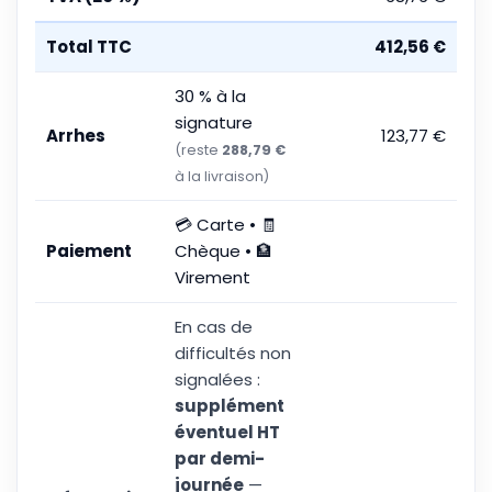
Total TTC
412,56 €
30 % à la
signature
Arrhes
123,77 €
(reste
288,79 €
à la livraison)
💳 Carte • 🧾
Paiement
Chèque • 🏦
Virement
En cas de
difficultés non
signalées :
supplément
éventuel HT
par demi-
journée
—