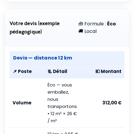
Votre devis (exemple
🧰 Formule :
Éco
🚚 Local
pédagogique)
Devis — distance
12
km
📌 Poste
📃 Détail
💶 Montant
Éco — vous
emballez,
nous
Volume
312,00 €
transportons
•
12
m³ ×
26
€
/ m³